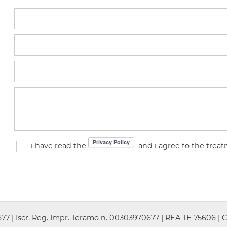
i have read the
and i agree to the trea
7 | Iscr. Reg. Impr. Teramo n. 00303970677 | REA TE 75606 | C