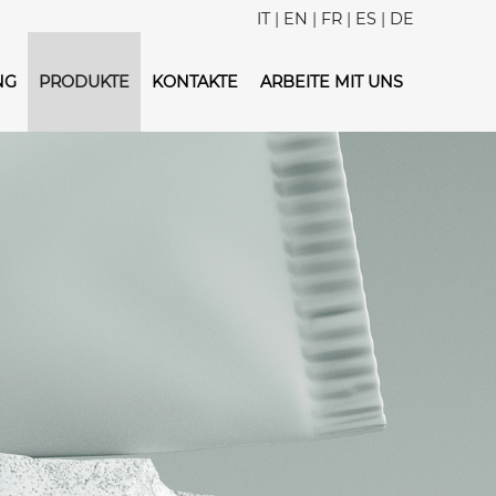
IT
|
EN
|
FR
|
ES
|
DE
NG
PRODUKTE
KONTAKTE
ARBEITE MIT UNS