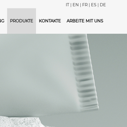
IT
|
EN
|
FR
|
ES
|
DE
NG
PRODUKTE
KONTAKTE
ARBEITE MIT UNS