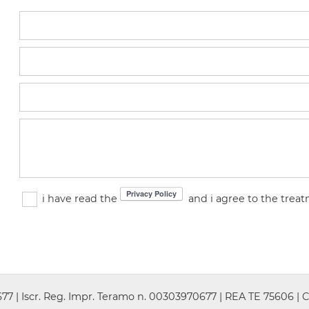
i have read the
and i agree to the trea
7 | Iscr. Reg. Impr. Teramo n. 00303970677 | REA TE 75606 | C