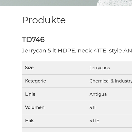
Produkte
TD746
Jerrycan 5 lt HDPE, neck 41TE, style 
Size
Jerrycans
Kategorie
Chemical & Industr
Linie
Antigua
Volumen
5 lt
Hals
41TE